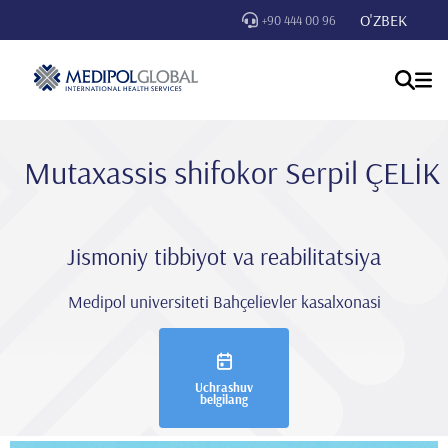
O'ZBEK
+90 444 00 96
Mutaxassis shifokor Serpi̇l ÇELİK
Jismoniy tibbiyot va reabilitatsiya
Medipol universiteti Bahçelievler kasalxonasi
Uchrashuv
belgilang