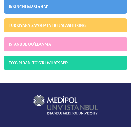
IKKINCHI MASLAHAT
TURKIYAGA SAYOHATNI REJALASHTIRING
ISTANBUL QO'LLANMA
TO'G'RIDAN-TO'G'RI WHATSAPP