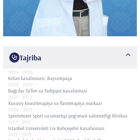
Tajriba
2024
- 2026
Kolan kasalxonasi, Bayrampaşa
2022
- 2023
Bağcılar Ta'lim va Tadqiqot Kasalxonasi
2021
- 2022
Xususiy kineziterapiya va fizioterapiya markazi
2020
- 2021
Sportoteam Sport va umurtqa pog'onasi salomatligi klinikas
2017
- 2017
Istanbul Universiteti Liv Bahçeşehir Kasalxonasi
2017
- 2019