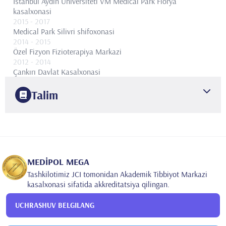
Istanbul Aydın Universiteti VM Medical Park Florya
kasalxonasi
2015
- 2017
Medical Park Silivri shifoxonasi
2014
- 2015
Özel Fizyon Fizioterapiya Markazi
2012
- 2014
Çankırı Davlat Kasalxonasi
Talim
2006
Ankara Universiteti
Tibbiyot fakulteti
2012
Ege Universiteti Tibbiyot fakulteti
Fizik tibbiyot va
reabilitatsiya
MEDİPOL MEGA
Tashkilotimiz JCI tomonidan Akademik Tibbiyot Markazi
kasalxonasi sifatida akkreditatsiya qilingan.
UCHRASHUV BELGILANG