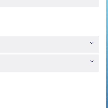
iklar va klinik mikrobiologiya klinikas
evalence of hepatitis B surface antigen, anti-hepatitis B
en residing in Sirnak Province. Viral Hepat J. 2018; 24: -11.
Yuqumli kasalliklar va klinik mikrobiologiya klinikas
83 olgu ile brusella enfeksiyonu. Ortadoğu Tıp Derg. 2019;
ş bir ekstrapulmoner örnekte antitüberküloz ilaç duyarlılık
ll Haseki 2019; DOi: 10.4274/haseki.galenos.2019.4558
alence of hepatitis B surface antigen, anti-hepatitis B