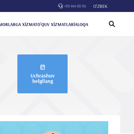
O'ZBEK
+90 444 00 96
MORLARGA XİZMAT
O'QUV XİZMATLARİ
ALOQA
Uchrashuv
belgilang