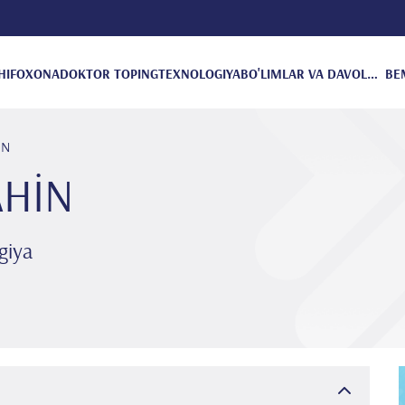
HIFOXONA
DOKTOR TOPING
TEXNOLOGIYA
BO'LIMLAR VA DAVOLANISH
BE
İN
AHİN
giya