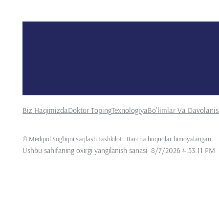
Biz Haqimizda
Doktor Toping
Texnologiya
Bo'limlar Va Davolani
©
Medipol Sog'liqni saqlash tashkiloti. Barcha huquqlar himoyalangan
.
Ushbu sahifaning oxirgi yangilanish sanasi
8/7/2026 4:53:11 PM