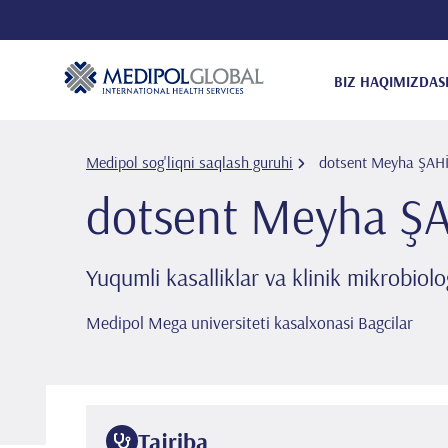
BIZ HAQIMIZDA
S
Medipol sog'liqni saqlash guruhi
dotsent Meyha ŞAH
dotsent Meyha Ş
Yuqumli kasalliklar va klinik mikrobiolo
Medipol Mega universiteti kasalxonasi Bagcilar
Tajriba