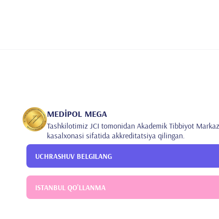
•
surface and anti-hepatitis C virus among pregnant wo
(1)
Şahin M. İnsan immun yetmezlik virüsü (HIV) ve edi
•
C, Ünver Eve ark. Dahili Aciller. Akademisyen Kitape
Sahin M, Zerdali E. Rifampisin içermeyen rejimler ile 
•
EKMUD Bilimsel Platformu, 3-7 Nisan 2019, Antalya/
MEDİPOL MEGA
Tashkilotimiz JCI tomonidan Akademik Tibbiyot Markaz
kasalxonasi sifatida akkreditatsiya qilingan.
UCHRASHUV BELGILANG
ISTANBUL QO'LLANMA