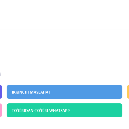
men residing in Sirnak Province. Viral Hepat J 2018; 24: -11.
nsel immun yetmezlik sendromu (AIDS). Edt: Akbaş EM, Özlü
vi, 2020, Ankara.
brusella enfeksiyonu tedavisinin değerlendirilmesi. 7. Türkiye
Türkiye.
i
IKKINCHI MASLAHAT
TO'G'RIDAN-TO'G'RI WHATSAPP