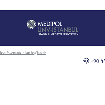
sh
Shifoxona
Biz bilan bog'lanish
+90 4