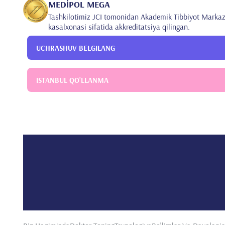
MEDİPOL MEGA
Tashkilotimiz JCI tomonidan Akademik Tibbiyot Markaz
kasalxonasi sifatida akkreditatsiya qilingan.
UCHRASHUV BELGILANG
ISTANBUL QO'LLANMA