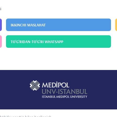
i
IKKINCHI MASLAHAT
TO'G'RIDAN-TO'G'RI WHATSAPP