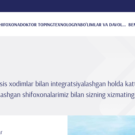
HIFOXONA
DOKTOR TOPING
TEXNOLOGIYA
BO'LIMLAR VA DAVOLANISH
BE
ssis xodimlar bilan integratsiyalashgan holda k
lashgan shifoxonalarimiz bilan sizning xizmating
ar