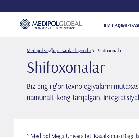
BIZ HAQIMIZDA
S
Medipol sog'liqni saqlash guruhi
Shifoxonalar
Shifoxonalar
Biz eng ilg'or texnologiyalarni mutaxa
namunali, keng tarqalgan, integratsiya
Medipol Mega Universiteti Kasalxonasi Bagcil