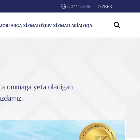
O'ZBEK
+90 444 00 96
MORLARGA XİZMAT
O'QUV XİZMATLARİ
ALOQA
atta ommaga yeta oladigan
izdamiz.