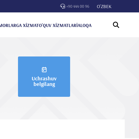
O'ZBEK
+90 444 00 96
MORLARGA XİZMAT
O'QUV XİZMATLARİ
ALOQA
Uchrashuv
belgilang