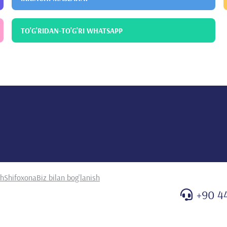
TO'G'RIDAN-TO'G'RI WHATSAPP
sh
Shifoxona
Biz bilan bog'lanish
+90 4