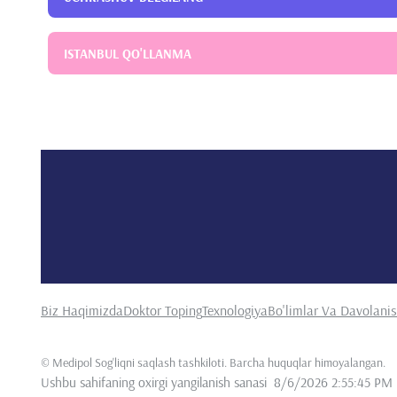
ISTANBUL QO'LLANMA
Biz Haqimizda
Doktor Toping
Texnologiya
Bo'limlar Va Davolani
©
Medipol Sog'liqni saqlash tashkiloti. Barcha huquqlar himoyalangan
.
Ushbu sahifaning oxirgi yangilanish sanasi
8/6/2026 2:55:45 PM