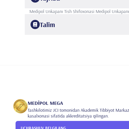
Medipol Unkapanı Tish Shifoxonasi
Medipol Unkapanı
Talim
2022
Istanbul Medipol Universiteti
Stomatologiya fakulteti
MEDİPOL MEGA
Tashkilotimiz JCI tomonidan Akademik Tibbiyot Markaz
kasalxonasi sifatida akkreditatsiya qilingan.
UCHRASHUV BELGILANG