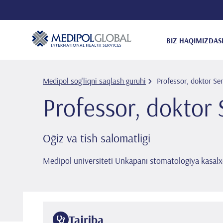
BIZ HAQIMIZDA
S
Medipol sog'liqni saqlash guruhi
Professor, doktor 
Professor, dokto
Oğiz va tish salomatligi
Medipol universiteti Unkapanı stomatologiya kasalx
Tajriba