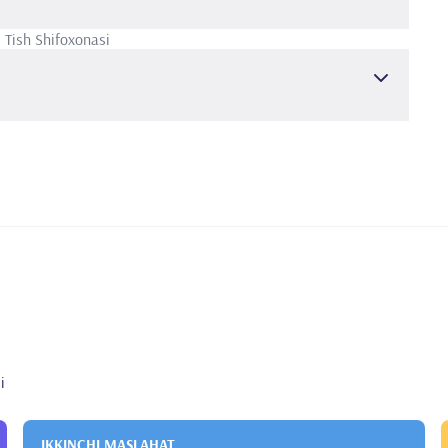
 Tish Shifoxonasi
i
IKKINCHI MASLAHAT