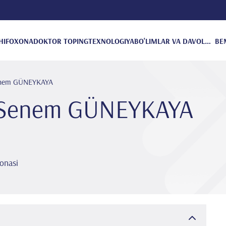
HIFOXONA
DOKTOR TOPING
TEXNOLOGIYA
BO'LIMLAR VA DAVOLANISH
BE
Senem GÜNEYKAYA
r Senem GÜNEYKAYA
onasi