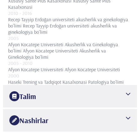
Xususiy Sante Plus Kasalxonasi
Xususiy Sante Plus
Kasalxonasi
2010
- 2016
Recep Tayyip Erdoğan universiteti akusherlik va ginekologiya
bo'limi
Recep Tayyip Erdoğan universiteti akusherlik va
ginekologiya bo'limi
2005
Afyon Kocatepe Universiteti Akusherlik va Ginekologiya
bo'limi
Afyon Kocatepe Universiteti Akusherlik va
Ginekologiya bo'limi
2005
- 2010
Afyon Kocatepe Universiteti
Afyon Kocatepe Universiteti
2000
Haseki Trening va Tadqiqot Kasalxonasi Patologiya bo'limi
Haseki Trening va Tadqiqot Kasalxonasi Patologiya bo'limi
2000
- 2004
Talim
Zeynep Kamil ayollar va bolalar kasalliklari bo'yicha o'quv va
tadqiqot shifoxonasi ginekologiya va akusherlik bo'limi
1998
Zeynep Kamil ayollar va bolalar kasalliklari bo'yicha o'quv va
Istanbul universiteti
Magistrlik darajasi
Nashirlar
tadqiqot shifoxonasi ginekologiya va akusherlik bo'limi
2008
1999
- 2000
VKV Amerika Kasalxonasi
IVF sertifikati
İnönu universiteti tibbiyot fakulteti akusherlik va ginekologiya
7.4.1 Şentürk, Ş., G. Balık, F. Kır Şahin, " Rize Bölgesindeki
1998
bo'limi
İnönu universiteti tibbiyot fakulteti akusherlik va