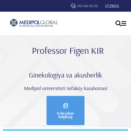
O'ZBEK
+90 444 00 96
Professor Fi̇gen KIR
Ginekologiya va akusherlik
Medipol universiteti Sefaköy kasalxonasi
Uchrashuv
belgilang