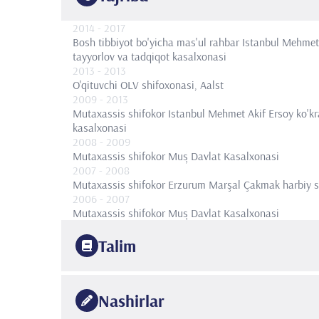
2014
- 2017
Bosh tibbiyot bo'yicha mas'ul rahbar
Istanbul Mehmet A
tayyorlov va tadqiqot kasalxonasi
2013
- 2013
O'qituvchi
OLV shifoxonasi, Aalst
2009
- 2013
Mutaxassis shifokor
Istanbul Mehmet Akif Ersoy ko'kra
kasalxonasi
2008
- 2009
Mutaxassis shifokor
Muș Davlat Kasalxonasi
2007
- 2008
Mutaxassis shifokor
Erzurum Marşal Çakmak harbiy s
2006
- 2007
Mutaxassis shifokor
Muș Davlat Kasalxonasi
Talim
2000
Istanbul Universiteti
Tibbiyot fakulteti
Nashirlar
2006