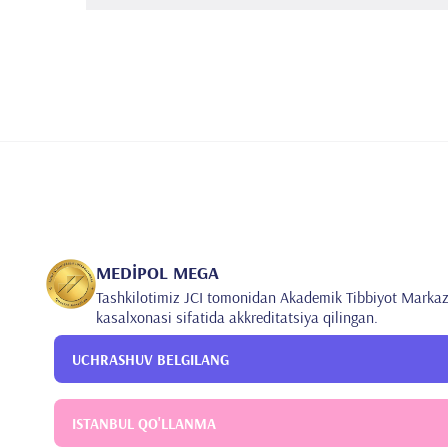
Istanbul Kartal Koşuyolu Yuqori Ixtisoslashgan Trenin
24 Adet Ulusalararası Hakemli Dergilerde Yayımlana
13 adet Ulusal Hakemli yayımlanan Makaleler
•
10 adet Ulusal Bilimsel Toplantılarda Sunulan ve Bildi
46 adet Ulusal Bilimsel Toplantılarda Sunulan ve Bildi
MEDİPOL MEGA
Tashkilotimiz JCI tomonidan Akademik Tibbiyot Markaz
kasalxonasi sifatida akkreditatsiya qilingan.
UCHRASHUV BELGILANG
ISTANBUL QO'LLANMA