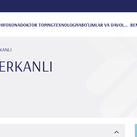
HIFOXONA
DOKTOR TOPING
TEXNOLOGIYA
BO'LIMLAR VA DAVOLANISH
BE
RKANLI
 ERKANLI