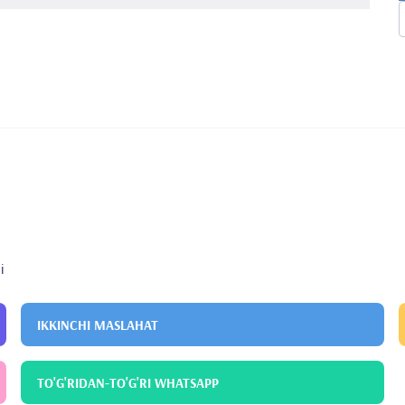
g va Tadqiqot Kasalxonasi
Yurak-qon tomir jarrohligi
n Makaleler
ri Kitaplarında Basılan Bildiriler
ri Kitaplarında Basılan Bildiriler
i
IKKINCHI MASLAHAT
TO'G'RIDAN-TO'G'RI WHATSAPP