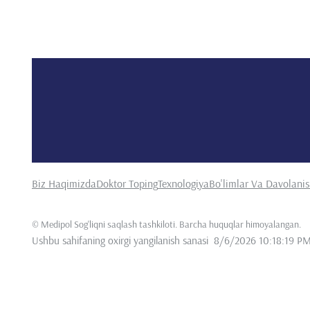
Biz Haqimizda
Doktor Toping
Texnologiya
Bo'limlar Va Davolani
©
Medipol Sog'liqni saqlash tashkiloti. Barcha huquqlar himoyalangan
.
Ushbu sahifaning oxirgi yangilanish sanasi
8/6/2026 10:18:19 P