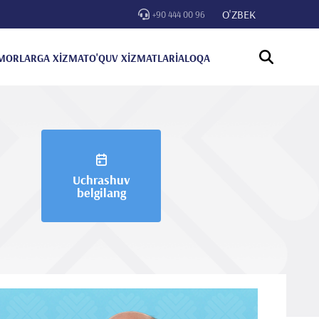
O'ZBEK
+90 444 00 96
MORLARGA XİZMAT
O'QUV XİZMATLARİ
ALOQA
Uchrashuv
belgilang