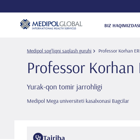
BIZ HAQIMIZDA
S
Medipol sog'liqni saqlash guruhi
Professor Korhan E
Professor Korhan
Yurak-qon tomir jarrohligi
Medipol Mega universiteti kasalxonasi Bagcilar
Tajriba