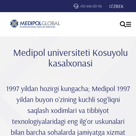
O'ZBEK
+90 444 00 96
Medipol universiteti Kosuyolu
kasalxonasi
1997 yildan hozirgi kungacha; Medipol 1997
yildan buyon o'zining kuchli sog'liqni
saqlash xodimlari va tibbiyot
texnologiyalaridagi eng ilg'or uskunalari
bilan barcha sohalarda jamiyatga xizmat