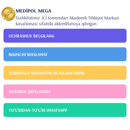
MEDİPOL MEGA
Tashkilotimiz JCI tomonidan Akademik Tibbiyot Markazi
kasalxonasi sifatida akkreditatsiya qilingan.
UCHRASHUV BELGILANG
IKKINCHI MASLAHAT
TURKIYAGA SAYOHATNI REJALASHTIRING
ISTANBUL QO'LLANMA
TO'G'RIDAN-TO'G'RI WHATSAPP