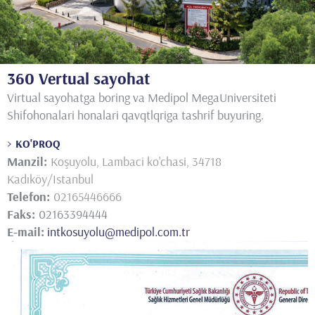
360 Vertual sayohat
Virtual sayohatga boring va Medipol MegaUniversiteti
Shifohonalari honalari qavqtlqriga tashrif buyuring.
KO'PROQ
Manzil:
Koşuyolu, Lambaci ko'chasi, 34718
Kadıköy/Istanbul
Telefon:
02165446666
Faks:
02163394444
E-mail:
intkosuyolu@medipol.com.tr