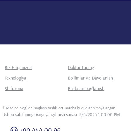
Biz Haqimizda
Doktor Toping
Texnologiya
Bo'limlar Va Davolanish
Shifoxona
Biz bilan bog'lanish
©
Medipol Sog'liqni saqlash tashkiloti. Barcha huquqlar himoyalangan
.
Ushbu sahifaning oxirgi yangilanish sanasi
5/6/2026 1:00:00 PM
+90 444 00 96