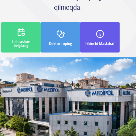
qilmoqda.
Uchrashuv
Doktor toping
Ikkinchi Maslahat
belgilang