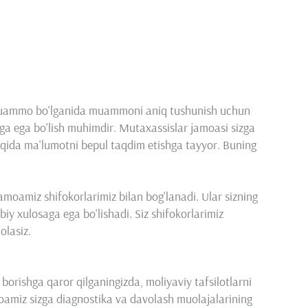
diy muammo bo'lganida muammoni aniq tushunish uchun
tiga ega bo'lish muhimdir. Mutaxassislar jamoasi sizga
haqida ma'lumotni bepul taqdim etishga tayyor. Buning
jamoamiz shifokorlarimiz bilan bog'lanadi. Ular sizning
biy xulosaga ega bo'lishadi. Siz shifokorlarimiz
olasiz.
rishga qaror qilganingizda, moliyaviy tafsilotlarni
moamiz sizga diagnostika va davolash muolajalarining