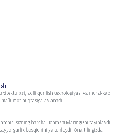
ish
xitekturasi, aqlli qurilish texnologiyasi va murakkab
m ma'lumot nuqtasiga aylanadi.
tchisi sizning barcha uchrashuvlaringizni tayinlaydi
tayyorgarlik bosqichini yakunlaydi. Ona tilingizda