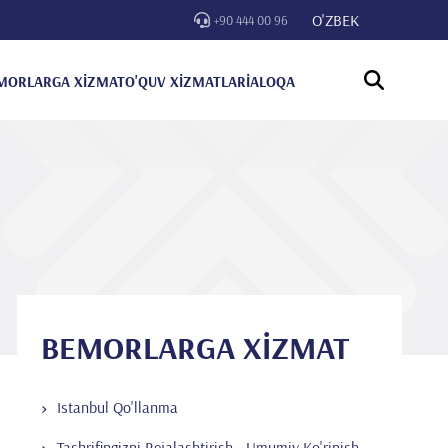
O'ZBEK
+90 444 00 96
MORLARGA XİZMAT
O'QUV XİZMATLARİ
ALOQA
BEMORLARGA XİZMAT
Istanbul Qo'llanma
Tashrifingizni Rejalashtirish - Umumiy Ko'rinish