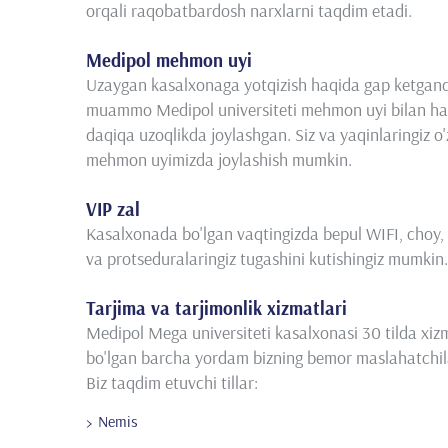
orqali raqobatbardosh narxlarni taqdim etadi.
Medipol mehmon uyi
Uzaygan kasalxonaga yotqizish haqida gap ketgand
muammo Medipol universiteti mehmon uyi bilan ha
daqiqa uzoqlikda joylashgan. Siz va yaqinlaringiz o'
mehmon uyimizda joylashish mumkin.
VIP zal
Kasalxonada bo'lgan vaqtingizda bepul WIFI, choy, k
va protseduralaringiz tugashini kutishingiz mumkin.
Tarjima va tarjimonlik xizmatlari
Medipol Mega universiteti kasalxonasi 30 tilda xizma
bo'lgan barcha yordam bizning bemor maslahatchila
Biz taqdim etuvchi tillar:
Nemis