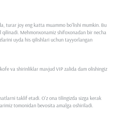
a, turar joy eng katta muammo bo'lishi mumkin. Bu
l qilinadi. Mehmonxonamiz shifoxonadan bir necha
zlarini uyda his qilishlari uchun tayyorlangan
ofe va shirinliklar mavjud VIP zalida dam olishingiz
tlarni taklif etadi. O'z ona tilingizda sizga kerak
rimiz tomonidan bevosita amalga oshiriladi.