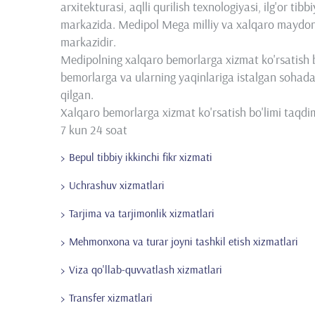
arxitekturasi, aqlli qurilish texnologiyasi, ilg'or tib
markazida. Medipol Mega milliy va xalqaro maydond
markazidir.
Medipolning xalqaro bemorlarga xizmat ko'rsatish bo
bemorlarga va ularning yaqinlariga istalgan sohada
qilgan.
Xalqaro bemorlarga xizmat ko'rsatish bo'limi taqdi
7 kun 24 soat
Bepul tibbiy ikkinchi fikr xizmati
Uchrashuv xizmatlari
Tarjima va tarjimonlik xizmatlari
Mehmonxona va turar joyni tashkil etish xizmatlari
Viza qo'llab-quvvatlash xizmatlari
Transfer xizmatlari