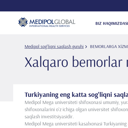
BIZ HAQIMIZDA
S
Medipol sog'liqni saqlash guruhi
BEMORLARGA XİZM
Xalqaro bemorlar 
Turkiyaning eng katta sog'liqni saq
Medipol Mega universiteti shifoxonasi umumiy, yura
shifoxonalarini o'z ichiga olgan universitet shifoxon
saqlash investitsiyasidir.
Medipol Mega universiteti kasalxonasi Turkiyaning 