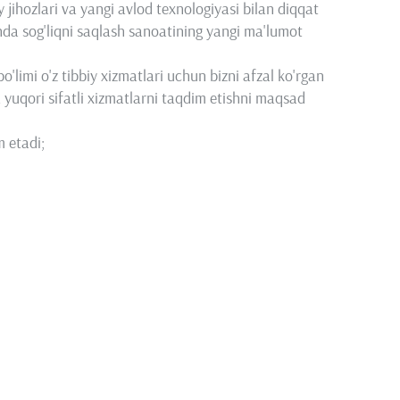
biy jihozlari va yangi avlod texnologiyasi bilan diqqat
a sog'liqni saqlash sanoatining yangi ma'lumot
'limi o'z tibbiy xizmatlari uchun bizni afzal ko'rgan
 yuqori sifatli xizmatlarni taqdim etishni maqsad
m etadi;