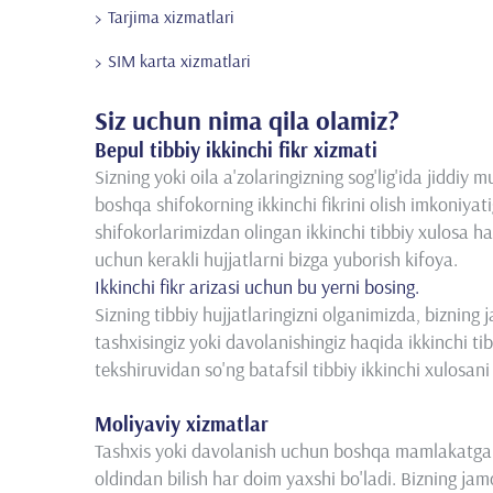
Tarjima xizmatlari
SIM karta xizmatlari
Siz uchun nima qila olamiz?
Bepul tibbiy ikkinchi fikr xizmati
Sizning yoki oila a'zolaringizning sog'lig'ida jid
boshqa shifokorning ikkinchi fikrini olish imkoniya
shifokorlarimizdan olingan ikkinchi tibbiy xulosa 
uchun kerakli hujjatlarni bizga yuborish kifoya.
Ikkinchi fikr arizasi uchun bu yerni bosing.
Sizning tibbiy hujjatlaringizni olganimizda, bizning 
tashxisingiz yoki davolanishingiz haqida ikkinchi tib
tekshiruvidan so'ng batafsil tibbiy ikkinchi xulosani 
Moliyaviy xizmatlar
Tashxis yoki davolanish uchun boshqa mamlakatga bo
oldindan bilish har doim yaxshi bo'ladi. Bizning ja