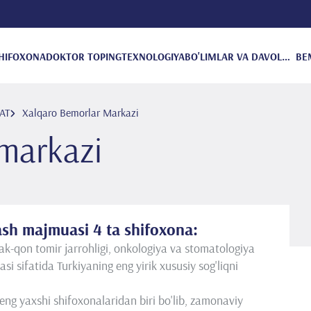
HIFOXONA
DOKTOR TOPING
TEXNOLOGIYA
BO'LIMLAR VA DAVOLANISH
BE
AT
Xalqaro Bemorlar Markazi
markazi
lash majmuasi 4 ta shifoxona:
k-qon tomir jarrohligi, onkologiya va stomatologiya
asi sifatida Turkiyaning eng yirik xususiy sog'liqni
eng yaxshi shifoxonalaridan biri bo'lib, zamonaviy