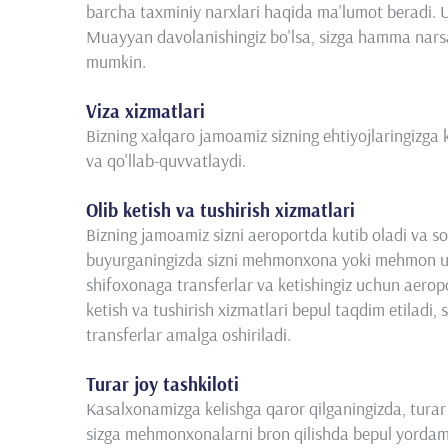
barcha taxminiy narxlari haqida ma'lumot beradi. 
Muayyan davolanishingiz bo'lsa, sizga hamma narsani
mumkin.
Viza xizmatlari
Bizning xalqaro jamoamiz sizning ehtiyojlaringizga k
va qo'llab-quvvatlaydi.
Olib ketish va tushirish xizmatlari
Bizning jamoamiz sizni aeroportda kutib oladi va so
buyurganingizda sizni mehmonxona yoki mehmon uyi
shifoxonaga transferlar va ketishingiz uchun aeropo
ketish va tushirish xizmatlari bepul taqdim etilad
transferlar amalga oshiriladi.
Turar joy tashkiloti
Kasalxonamizga kelishga qaror qilganingizda, turar 
sizga mehmonxonalarni bron qilishda bepul yorda