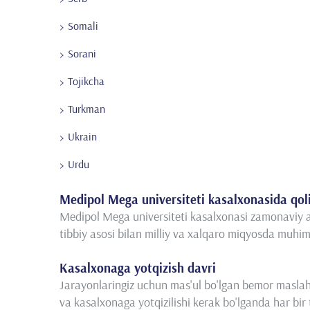
Somali
Sorani
Tojikcha
Turkman
Ukrain
Urdu
Medipol Mega universiteti kasalxonasida qol
Medipol Mega universiteti kasalxonasi zamonaviy ar
tibbiy asosi bilan milliy va xalqaro miqyosda muhi
Kasalxonaga yotqizish davri
Jarayonlaringiz uchun mas'ul bo'lgan bemor maslaha
va kasalxonaga yotqizilishi kerak bo'lganda har bir 