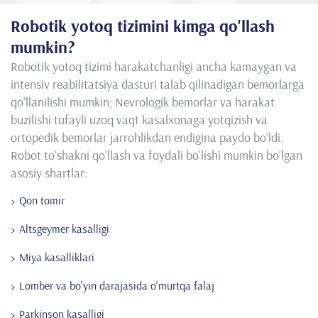
Robotik yotoq tizimini kimga qo'llash
mumkin?
Robotik yotoq tizimi harakatchanligi ancha kamaygan va
intensiv reabilitatsiya dasturi talab qilinadigan bemorlarga
qo'llanilishi mumkin; Nevrologik bemorlar va harakat
buzilishi tufayli uzoq vaqt kasalxonaga yotqizish va
ortopedik bemorlar jarrohlikdan endigina paydo bo'ldi.
Robot to'shakni qo'llash va foydali bo'lishi mumkin bo'lgan
asosiy shartlar:
Qon tomir
Altsgeymer kasalligi
Miya kasalliklari
Lomber va bo'yin darajasida o'murtqa falaj
Parkinson kasalligi