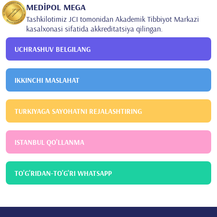
MEDİPOL MEGA
Tashkilotimiz JCI tomonidan Akademik Tibbiyot Markazi
kasalxonasi sifatida akkreditatsiya qilingan.
UCHRASHUV BELGILANG
IKKINCHI MASLAHAT
TURKIYAGA SAYOHATNI REJALASHTIRING
ISTANBUL QO'LLANMA
TO'G'RIDAN-TO'G'RI WHATSAPP