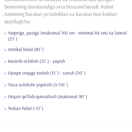
bemorning davolanishga erta hissasini beradi. Robot
tizimining harakat yo'nalishlari va harakat burchaklari
quyidagicha:
Yuqoriga, pastga (maksimal 105 sm - minimal 64 sm) va lateral
(25˚)
Vertikal holat (85˚)
Kestirib ochilish (35˚) - yopish
Oyoqni orqaga tortish (15˚) - surish (30˚)
Tizza ochilishi-yopilishi (5-110˚)
Orqani qo'llab-quvvatlash (maksimal 90˚)
Teskari holat (-15˚)