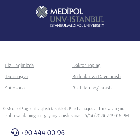
Biz Haqimizda
Doktor Toping
Texnologiya
Bo'limlar Va Davolanish
Shifoxona
Biz bilan bog'lanish
©
Medipol Sog'liqni saqlash tashkiloti. Barcha huquqlar himoyalangan
.
Ushbu sahifaning oxirgi yangilanish sanasi
5/14/2024 2:29:06 PM
+90 444 00 96