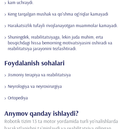
kam uchraydi.
Keng tarqalgan mushak va qo'shma og'riqlar kamayadi
Harakatsizlik tufayli rivojlanayotgan muammolar kamayadi.
Shuningdek, reabilitatsiyaga, lekin juda muhim, erta
bosqichdagi hissa bemorning motivatsiyasini oshiradi va
reabilitatsiya jarayonini tezlashtiradi.
Foydalanish sohalari
Jismoniy terapiya va reabilitatsiya
Neyrologiya va neyroxirurgiya
Ortopediya
Anymov qanday ishlaydi?
Robotik tizim 13 ta motor yordamida turli yo'nalishlarda
harakatlanishni ta'minlaydi va reabilitatsiya qilingan