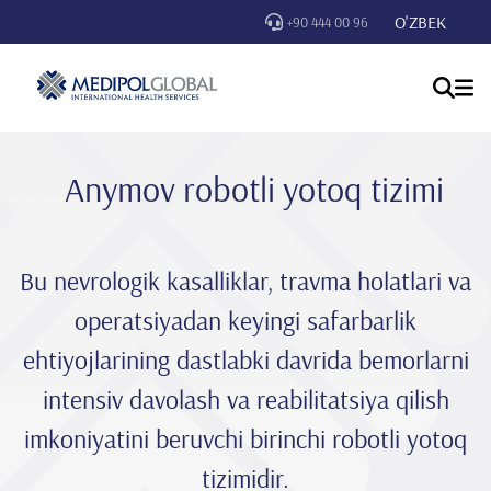
O'ZBEK
+90 444 00 96
Anymov robotli yotoq tizimi
Bu nevrologik kasalliklar, travma holatlari va
operatsiyadan keyingi safarbarlik
ehtiyojlarining dastlabki davrida bemorlarni
intensiv davolash va reabilitatsiya qilish
imkoniyatini beruvchi birinchi robotli yotoq
tizimidir.