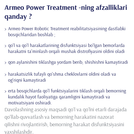
Armeo Power Treatment -ning afzalliklari
qanday ?
Armeo Power Robotic Treatment reabilitatsiyasining dastlabki
bosqichlaridan boshlab ;
qo'l va qo'l harakatlarining disfunktsiyasi bo'lgan bemorlarda
harakatni ta'minlash orqali mushak distrofiyasini oldini oladi
qon aylanishini tiklashga yordam berib, shishishni kamaytiradi
harakatsizlik tufayli qo'shma cheklovlarni oldini oladi va
og'riqni kamaytiradi
erta bosqichlarda qo'l funktsiyalarini tiklash orqali bemorning
kundalik hayot faoliyatiga qaramligini kamaytiradi va
motivatsiyani oshiradi.
Davolashning asosiy maqsadi qo'l va qo'lni etarli darajada
qo'llab-quvvatlash va bemorning harakatini nazorat
qilishni rivojlantirish, bemorning harakat disfunktsiyasini
yaxshilashdir.