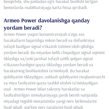
bosqichda, shu jumladan og'ir harakat buzilishi bo'lgan
bemorlarda reabilitatsiyaga katta hissa qo'shadi.
Armeo Power davolanishga qanday
yordam beradi?
Armeo Power yuqori konsentratsiyali o'ziga xos
harakatlarni bajarishga imkon beradi va disfunktsiya
tufayli buzilgan signal o'tkazish tizimini isloh qilishga
yordam beradi. Bu miyadan kelib chiqadigan signal oqimini
tiklashga va/yoki jarohat tufayli uzilib qolgan signal
o'tkazuvchanligini qayta tiklashga yordam beradi va
harakatning boshlanishini ta'minlaydi. Bu harakat
qobiliyatini tiklaydigan, ushlash qobiliyatini rivojlantiruvchi
va miya faoliyatini qayta tashkil etishni ta'minlaydigan
usul . Armeo Power bilan takroriy harakatlar va
faollashtirilgan stimulyatsiyaga javob berish natijasida
miyadagi tegishli mexanizmlar yangi nerv birikmalarini
hosil qiladi, sog'lom nerv tanalarini hosil qiladi.