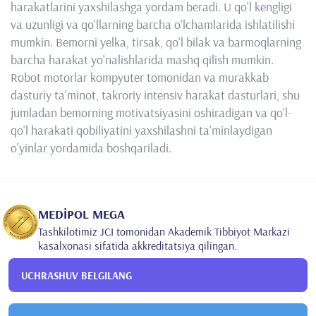
harakatlarini yaxshilashga yordam beradi. U qo'l kengligi
va uzunligi va qo'llarning barcha o'lchamlarida ishlatilishi
mumkin. Bemorni yelka, tirsak, qo'l bilak va barmoqlarning
barcha harakat yo'nalishlarida mashq qilish mumkin.
Robot motorlar kompyuter tomonidan va murakkab
dasturiy ta'minot, takroriy intensiv harakat dasturlari, shu
jumladan bemorning motivatsiyasini oshiradigan va qo'l-
qo'l harakati qobiliyatini yaxshilashni ta'minlaydigan
o'yinlar yordamida boshqariladi.
MEDİPOL MEGA
Tashkilotimiz JCI tomonidan Akademik Tibbiyot Markazi
kasalxonasi sifatida akkreditatsiya qilingan.
UCHRASHUV BELGILANG