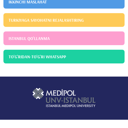
IKKINCHI MASLAHAT
TURKIYAGA SAYOHATNI REJALASHTIRING
ISTANBUL QO'LLANMA
TO'G'RIDAN-TO'G'RI WHATSAPP