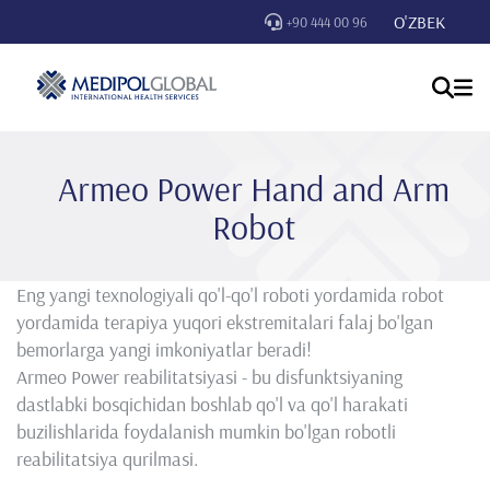
O'ZBEK
+90 444 00 96
Armeo Power Hand and Arm
Robot
Eng yangi texnologiyali qo'l-qo'l roboti yordamida robot
yordamida terapiya yuqori ekstremitalari falaj bo'lgan
bemorlarga yangi imkoniyatlar beradi!
Armeo Power reabilitatsiyasi - bu disfunktsiyaning
dastlabki bosqichidan boshlab qo'l va qo'l harakati
buzilishlarida foydalanish mumkin bo'lgan robotli
reabilitatsiya qurilmasi.