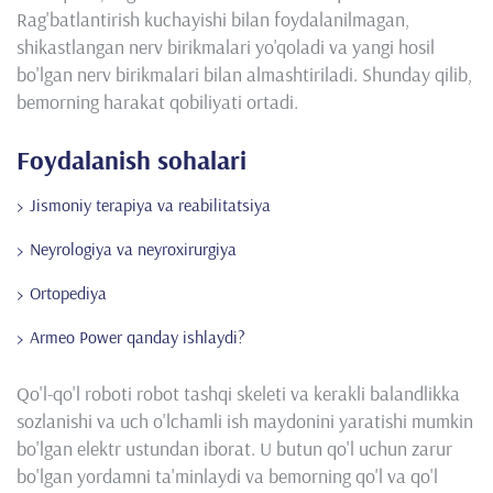
Rag'batlantirish kuchayishi bilan foydalanilmagan,
shikastlangan nerv birikmalari yo'qoladi va yangi hosil
bo'lgan nerv birikmalari bilan almashtiriladi. Shunday qilib,
bemorning harakat qobiliyati ortadi.
Foydalanish sohalari
Jismoniy terapiya va reabilitatsiya
Neyrologiya va neyroxirurgiya
Ortopediya
Armeo Power qanday ishlaydi?
Qo'l-qo'l roboti robot tashqi skeleti va kerakli balandlikka
sozlanishi va uch o'lchamli ish maydonini yaratishi mumkin
bo'lgan elektr ustundan iborat. U butun qo'l uchun zarur
bo'lgan yordamni ta'minlaydi va bemorning qo'l va qo'l