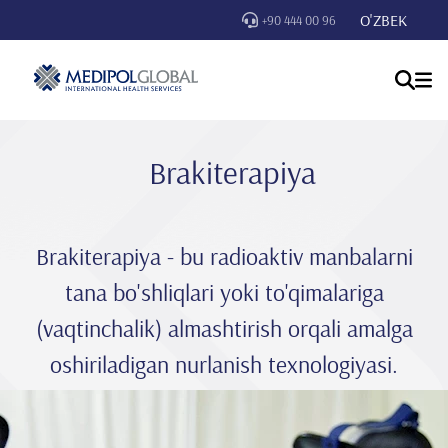
O'ZBEK
+90 444 00 96
Brakiterapiya
Brakiterapiya - bu radioaktiv manbalarni
tana bo'shliqlari yoki to'qimalariga
(vaqtinchalik) almashtirish orqali amalga
oshiriladigan nurlanish texnologiyasi.