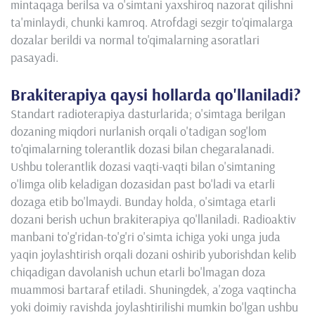
mintaqaga berilsa va o'simtani yaxshiroq nazorat qilishni
ta'minlaydi, chunki kamroq. Atrofdagi sezgir to'qimalarga
dozalar berildi va normal to'qimalarning asoratlari
pasayadi.
Brakiterapiya qaysi hollarda qo'llaniladi?
Standart radioterapiya dasturlarida; o'simtaga berilgan
dozaning miqdori nurlanish orqali o'tadigan sog'lom
to'qimalarning tolerantlik dozasi bilan chegaralanadi.
Ushbu tolerantlik dozasi vaqti-vaqti bilan o'simtaning
o'limga olib keladigan dozasidan past bo'ladi va etarli
dozaga etib bo'lmaydi. Bunday holda, o'simtaga etarli
dozani berish uchun brakiterapiya qo'llaniladi. Radioaktiv
manbani to'g'ridan-to'g'ri o'simta ichiga yoki unga juda
yaqin joylashtirish orqali dozani oshirib yuborishdan kelib
chiqadigan davolanish uchun etarli bo'lmagan doza
muammosi bartaraf etiladi. Shuningdek, a'zoga vaqtincha
yoki doimiy ravishda joylashtirilishi mumkin bo'lgan ushbu