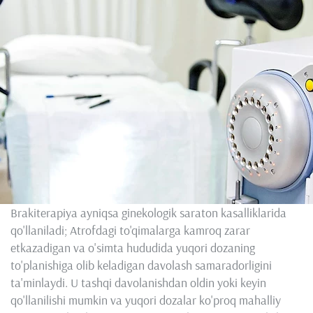
Brakiterapiya ayniqsa ginekologik saraton kasalliklarida
qo'llaniladi; Atrofdagi to'qimalarga kamroq zarar
etkazadigan va o'simta hududida yuqori dozaning
to'planishiga olib keladigan davolash samaradorligini
ta'minlaydi. U tashqi davolanishdan oldin yoki keyin
qo'llanilishi mumkin va yuqori dozalar ko'proq mahalliy