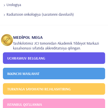
Urologiya
Radiatsion onkologiya (saratonni davolash)
MEDİPOL MEGA
Tashkilotimiz JCI tomonidan Akademik Tibbiyot Markazi
kasalxonasi sifatida akkreditatsiya qilingan.
UCHRASHUV BELGILANG
IKKINCHI MASLAHAT
TURKIYAGA SAYOHATNI REJALASHTIRING
ISTANBUL QO'LLANMA