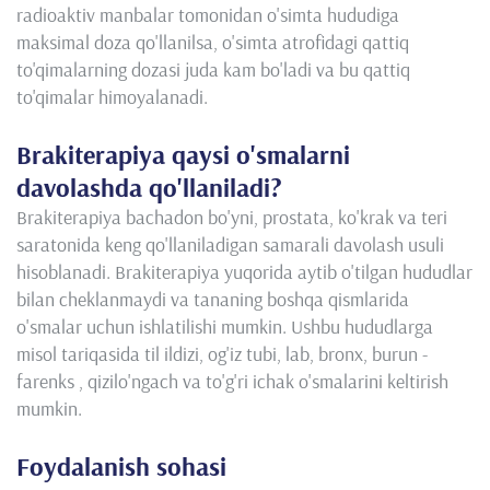
radioaktiv manbalar tomonidan o'simta hududiga
maksimal doza qo'llanilsa, o'simta atrofidagi qattiq
to'qimalarning dozasi juda kam bo'ladi va bu qattiq
to'qimalar himoyalanadi.
Brakiterapiya qaysi o'smalarni
davolashda qo'llaniladi?
Brakiterapiya bachadon bo'yni, prostata, ko'krak va teri
saratonida keng qo'llaniladigan samarali davolash usuli
hisoblanadi. Brakiterapiya yuqorida aytib o'tilgan hududlar
bilan cheklanmaydi va tananing boshqa qismlarida
o'smalar uchun ishlatilishi mumkin. Ushbu hududlarga
misol tariqasida til ildizi, og'iz tubi, lab, bronx, burun -
farenks , qizilo'ngach va to'g'ri ichak o'smalarini keltirish
mumkin.
Foydalanish sohasi