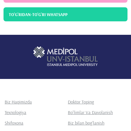
TO'G'RIDAN-TO'G'RI WHATSAPP
Biz Haqimizda
Doktor Toping
Texnologiya
Bo'limlar Va Davolanish
Shifoxona
Biz bilan bog'lanish