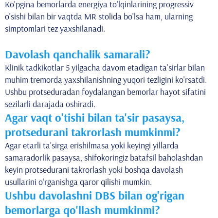
Ko'pgina bemorlarda energiya to'lqinlarining progressiv
o'sishi bilan bir vaqtda MR stolida bo'lsa ham, ularning
simptomlari tez yaxshilanadi.
Davolash qanchalik samarali?
Klinik tadkikotlar 5 yilgacha davom etadigan ta'sirlar bilan
muhim tremorda yaxshilanishning yuqori tezligini ko'rsatdi.
Ushbu protseduradan foydalangan bemorlar hayot sifatini
sezilarli darajada oshiradi.
Agar vaqt o'tishi bilan ta'sir pasaysa,
protsedurani takrorlash mumkinmi?
Agar etarli ta'sirga erishilmasa yoki keyingi yillarda
samaradorlik pasaysa, shifokoringiz batafsil baholashdan
keyin protsedurani takrorlash yoki boshqa davolash
usullarini o'rganishga qaror qilishi mumkin.
Ushbu davolashni DBS bilan og'rigan
bemorlarga qo'llash mumkinmi?