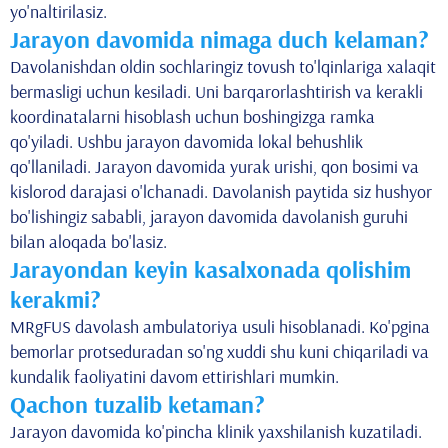
yo'naltirilasiz.
Jarayon davomida nimaga duch kelaman?
Davolanishdan oldin sochlaringiz tovush to'lqinlariga xalaqit
bermasligi uchun kesiladi. Uni barqarorlashtirish va kerakli
koordinatalarni hisoblash uchun boshingizga ramka
qo'yiladi. Ushbu jarayon davomida lokal behushlik
qo'llaniladi. Jarayon davomida yurak urishi, qon bosimi va
kislorod darajasi o'lchanadi. Davolanish paytida siz hushyor
bo'lishingiz sababli, jarayon davomida davolanish guruhi
bilan aloqada bo'lasiz.
Jarayondan keyin kasalxonada qolishim
kerakmi?
MRgFUS davolash ambulatoriya usuli hisoblanadi. Ko'pgina
bemorlar protseduradan so'ng xuddi shu kuni chiqariladi va
kundalik faoliyatini davom ettirishlari mumkin.
Qachon tuzalib ketaman?
Jarayon davomida ko'pincha klinik yaxshilanish kuzatiladi.