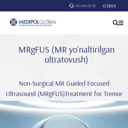
O'ZBEK
+90 444 00 96
MRgFUS (MR yo'naltirilgan
ultratovush)
Non-Surgical MR Guided Focused
Ultrasound (MRgFUS)Treatment for Tremor