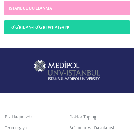
ISTANBUL QO'LLANMA
TO'G'RIDAN-TO'G'RI WHATSAPP
Biz Haqimizda
Doktor Toping
Texnologiya
Bo'limlar Va Davolanish