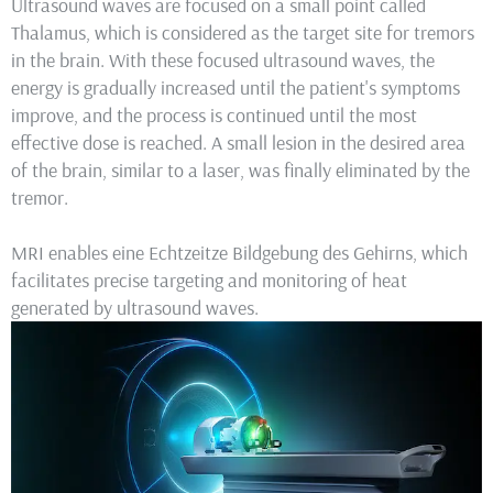
Ultrasound waves are focused on a small point called
Thalamus, which is considered as the target site for tremors
in the brain. With these focused ultrasound waves, the
energy is gradually increased until the patient's symptoms
improve, and the process is continued until the most
effective dose is reached. A small lesion in the desired area
of the brain, similar to a laser, was finally eliminated by the
tremor.
MRI enables eine Echtzeitze Bildgebung des Gehirns, which
facilitates precise targeting and monitoring of heat
generated by ultrasound waves.