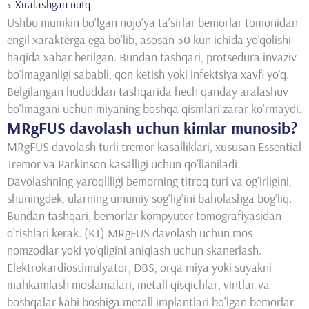
Xiralashgan nutq.
Ushbu mumkin bo'lgan nojo'ya ta'sirlar bemorlar tomonidan
engil xarakterga ega bo'lib, asosan 30 kun ichida yo'qolishi
haqida xabar berilgan. Bundan tashqari, protsedura invaziv
bo'lmaganligi sababli, qon ketish yoki infektsiya xavfi yo'q.
Belgilangan hududdan tashqarida hech qanday aralashuv
bo'lmagani uchun miyaning boshqa qismlari zarar ko'rmaydi.
MRgFUS davolash uchun kimlar munosib?
MRgFUS davolash turli tremor kasalliklari, xususan Essential
Tremor va Parkinson kasalligi uchun qo'llaniladi.
Davolashning yaroqliligi bemorning titroq turi va og'irligini,
shuningdek, ularning umumiy sog'lig'ini baholashga bog'liq.
Bundan tashqari, bemorlar kompyuter tomografiyasidan
o'tishlari kerak. (KT) MRgFUS davolash uchun mos
nomzodlar yoki yo'qligini aniqlash uchun skanerlash.
Elektrokardiostimulyator, DBS, orqa miya yoki suyakni
mahkamlash moslamalari, metall qisqichlar, vintlar va
boshqalar kabi boshiga metall implantlari bo'lgan bemorlar