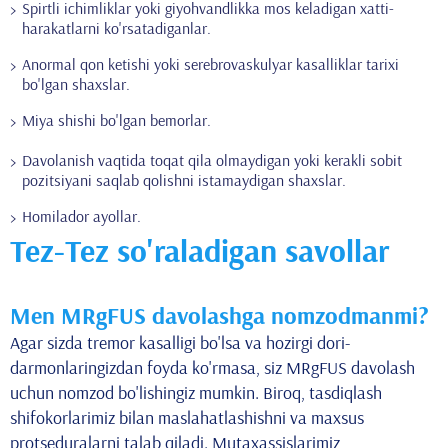
Spirtli ichimliklar yoki giyohvandlikka mos keladigan xatti-
harakatlarni ko'rsatadiganlar.
Anormal qon ketishi yoki serebrovaskulyar kasalliklar tarixi
bo'lgan shaxslar.
Miya shishi bo'lgan bemorlar.
Davolanish vaqtida toqat qila olmaydigan yoki kerakli sobit
pozitsiyani saqlab qolishni istamaydigan shaxslar.
Homilador ayollar.
Tez-Tez so'raladigan savollar
Men MRgFUS davolashga nomzodmanmi?
Agar sizda tremor kasalligi bo'lsa va hozirgi dori-
darmonlaringizdan foyda ko'rmasa, siz MRgFUS davolash
uchun nomzod bo'lishingiz mumkin. Biroq, tasdiqlash
shifokorlarimiz bilan maslahatlashishni va maxsus
protseduralarni talab qiladi. Mutaxassislarimiz