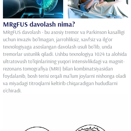
MRgFUS davolash nima?
MRgFUS davolash - bu asosiy tremor va Parkinson kasalligi
uchun invaziv bo'lmagan, jarrohliksiz, xavfsiz va ilg'or
texnologiyaga asoslangan davolash usuli bo'lib, unda
tremorlar ustunlik qiladi. Ushbu texnologiya 1024 ta alohida
ultratovush to'lqinlarining yuqori intensivlikdagi va magnit-
rezonans tomografiya (MRI) bilan kombinatsiyasidan
foydalanib, bosh terisi orqali ma'lum joylarni nishonga oladi
va miyadagi titroqlarni keltirib chiqaradigan hududlarni
o'chiradi.