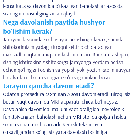
konsultatsiya davomida o'tkazilgan baholashlar asosida
sizning munosibligingizni aniqlaydi.
Nega davolanish paytida hushyor
bo'lishim kerak?
Jarayon davomida siz hushyor bo'lishingiz kerak, shunda
shifokorimiz miyadagi titroqni keltirib chiqaradigan
maqsadli nuqtani aniq aniqlashi mumkin. Bundan tashqari,
sizning ishtirokingiz shifokorga jarayonga yordam berish
uchun qo'lingizni ochish va yopish yoki yozish kabi muayyan
harakatlarni bajarishingizni so'rashga imkon beradi.
Jarayon qancha davom etadi?
Odatda protsedura taxminan 3 soat davom etadi. Biroq, siz
butun vaqt davomida MRI apparati ichida bo'lmaysiz.
Davolanish davomida, ma'lum vaqt oralig'ida, nevrologik
funktsiyangizni baholash uchun MRI stolida qolgan holda,
siz mashinadan chiqariladi. Kerakli tekshiruvlar
o'tkazilgandan so'ng, siz yana davolash bo'limiga