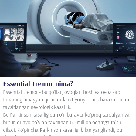
Essential Tremor nima?
Essential tremor - bu qo'llar, oyoqlar, bosh va ovoz kabi
tananing muayyan qismlarida ixtiyoriy ritmik harakat bilan
tavsiflangan nevrologik kasallik.
Bu Parkinson kasalligidan o'n baravar ko'proq tarqalgan va
butun dunyo bo'ylab taxminan 60 million odamga ta'sir
qiladi. Ko'pincha Parkinson kasalligi bilan yanglishdi, bu