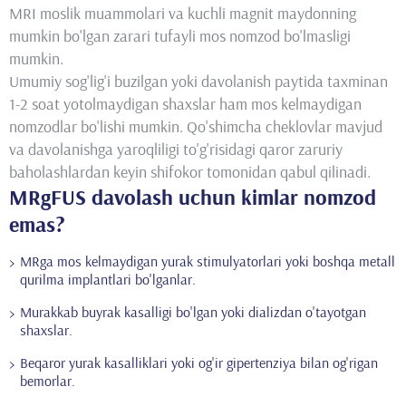
MRI moslik muammolari va kuchli magnit maydonning
mumkin bo'lgan zarari tufayli mos nomzod bo'lmasligi
mumkin.
Umumiy sog'lig'i buzilgan yoki davolanish paytida taxminan
1-2 soat yotolmaydigan shaxslar ham mos kelmaydigan
nomzodlar bo'lishi mumkin. Qo'shimcha cheklovlar mavjud
va davolanishga yaroqliligi to'g'risidagi qaror zaruriy
baholashlardan keyin shifokor tomonidan qabul qilinadi.
MRgFUS davolash uchun kimlar nomzod
emas?
MRga mos kelmaydigan yurak stimulyatorlari yoki boshqa metall
qurilma implantlari bo'lganlar.
Murakkab buyrak kasalligi bo'lgan yoki dializdan o'tayotgan
shaxslar.
Beqaror yurak kasalliklari yoki og'ir gipertenziya bilan og'rigan
bemorlar.