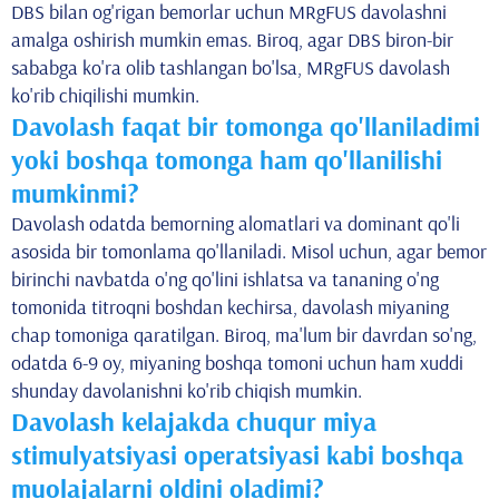
DBS bilan og'rigan bemorlar uchun MRgFUS davolashni
amalga oshirish mumkin emas. Biroq, agar DBS biron-bir
sababga ko'ra olib tashlangan bo'lsa, MRgFUS davolash
ko'rib chiqilishi mumkin.
Davolash faqat bir tomonga qo'llaniladimi
yoki boshqa tomonga ham qo'llanilishi
mumkinmi?
Davolash odatda bemorning alomatlari va dominant qo'li
asosida bir tomonlama qo'llaniladi. Misol uchun, agar bemor
birinchi navbatda o'ng qo'lini ishlatsa va tananing o'ng
tomonida titroqni boshdan kechirsa, davolash miyaning
chap tomoniga qaratilgan. Biroq, ma'lum bir davrdan so'ng,
odatda 6-9 oy, miyaning boshqa tomoni uchun ham xuddi
shunday davolanishni ko'rib chiqish mumkin.
Davolash kelajakda chuqur miya
stimulyatsiyasi operatsiyasi kabi boshqa
muolajalarni oldini oladimi?