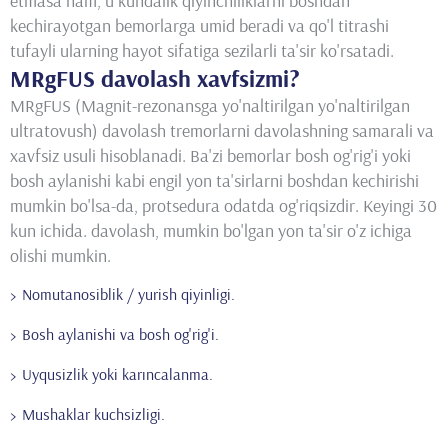
etmasa ham, u kundalik qiyinchiliklarni boshdan
kechirayotgan bemorlarga umid beradi va qo'l titrashi
tufayli ularning hayot sifatiga sezilarli ta'sir ko'rsatadi.
MRgFUS davolash xavfsizmi?
MRgFUS (Magnit-rezonansga yo'naltirilgan yo'naltirilgan
ultratovush) davolash tremorlarni davolashning samarali va
xavfsiz usuli hisoblanadi. Ba'zi bemorlar bosh og'rig'i yoki
bosh aylanishi kabi engil yon ta'sirlarni boshdan kechirishi
mumkin bo'lsa-da, protsedura odatda og'riqsizdir. Keyingi 30
kun ichida. davolash, mumkin bo'lgan yon ta'sir o'z ichiga
olishi mumkin.
Nomutanosiblik / yurish qiyinligi.
Bosh aylanishi va bosh og'rig'i.
Uyqusizlik yoki karıncalanma.
Mushaklar kuchsizligi.