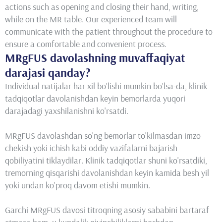
actions such as opening and closing their hand, writing,
while on the MR table. Our experienced team will
communicate with the patient throughout the procedure to
ensure a comfortable and convenient process.
MRgFUS davolashning muvaffaqiyat
darajasi qanday?
Individual natijalar har xil bo'lishi mumkin bo'lsa-da, klinik
tadqiqotlar davolanishdan keyin bemorlarda yuqori
darajadagi yaxshilanishni ko'rsatdi.
MRgFUS davolashdan so'ng bemorlar to'kilmasdan imzo
chekish yoki ichish kabi oddiy vazifalarni bajarish
qobiliyatini tiklaydilar. Klinik tadqiqotlar shuni ko'rsatdiki,
tremorning qisqarishi davolanishdan keyin kamida besh yil
yoki undan ko'proq davom etishi mumkin.
Garchi MRgFUS davosi titroqning asosiy sababini bartaraf