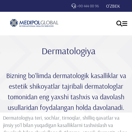
O'ZBEK
+90 444 00 96
Dermatologiya
Bizning bo'limda dermatologik kasalliklar va
estetik shikoyatlar tajribali dermatologlar
tomonidan eng yaxshi tashxis va davolash
usullaridan foydalangan holda davolanadi.
Dermatologiya teri, sochlar, tirnoqlar, shilliq qavatlar va
jinsiy yo'l bilan yuqadigan kasalliklarni tashxislash va