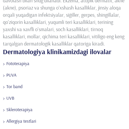
davolash bilan shug'ullanadi. Ekzema, atopik dermatit, akne
(akne), psoriaz va shunga o'xshash kasalliklar, jinsiy aloqa
orqali yuqadigan infektsiyalar, siğiller, gerpes, shingillalar,
qo'ziqorin kasalliklari, yuqumli teri kasalliklari, terining
yaxshi va xavfli o'smalari, soch kasalliklari, tirnoq
kasalliklari, mollar, qichima teri kasalliklari, vitiligo eng keng
tarqalgan dermatologik kasalliklar qatoriga kiradi.
Dermatologiya klinikamizdagi ilovalar
Fototerapiya
PUVA
Tor band
UVB
Skleroterapiya
Allergiya testlari