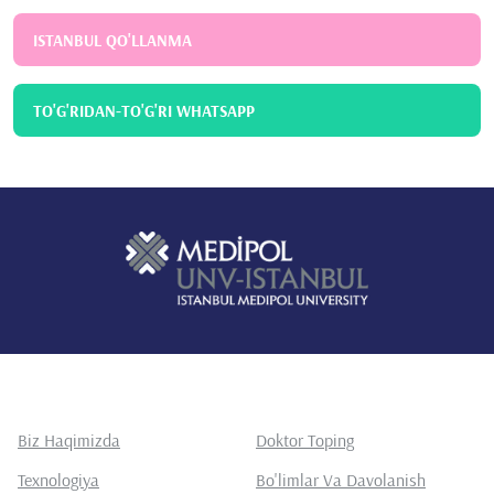
ISTANBUL QO'LLANMA
TO'G'RIDAN-TO'G'RI WHATSAPP
Biz Haqimizda
Doktor Toping
Texnologiya
Bo'limlar Va Davolanish