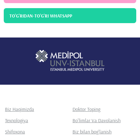
TO'G'RIDAN-TO'G'RI WHATSAPP
Biz Haqimizda
Doktor Toping
Texnologiya
Bo'limlar Va Davolanish
Shifoxona
Biz bilan bog'lanish