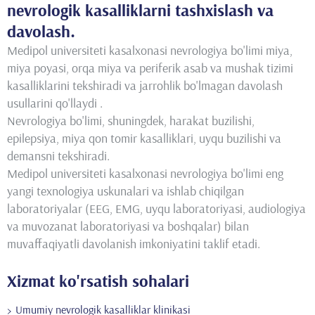
nevrologik kasalliklarni tashxislash va
davolash.
Medipol universiteti kasalxonasi nevrologiya bo'limi miya,
miya poyasi, orqa miya va periferik asab va mushak tizimi
kasalliklarini tekshiradi va jarrohlik bo'lmagan davolash
usullarini qo'llaydi .
Nevrologiya bo'limi, shuningdek, harakat buzilishi,
epilepsiya, miya qon tomir kasalliklari, uyqu buzilishi va
demansni tekshiradi.
Medipol universiteti kasalxonasi nevrologiya bo'limi eng
yangi texnologiya uskunalari va ishlab chiqilgan
laboratoriyalar (EEG, EMG, uyqu laboratoriyasi, audiologiya
va muvozanat laboratoriyasi va boshqalar) bilan
muvaffaqiyatli davolanish imkoniyatini taklif etadi.
Xizmat ko'rsatish sohalari
Umumiy nevrologik kasalliklar klinikasi