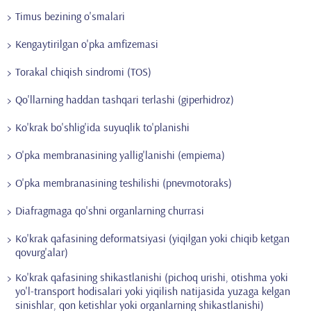
Timus bezining o'smalari
Kengaytirilgan o'pka amfizemasi
Torakal chiqish sindromi (TOS)
Qo'llarning haddan tashqari terlashi (giperhidroz)
Ko'krak bo'shlig'ida suyuqlik to'planishi
O'pka membranasining yallig'lanishi (empiema)
O'pka membranasining teshilishi (pnevmotoraks)
Diafragmaga qo'shni organlarning churrasi
Ko'krak qafasining deformatsiyasi (yiqilgan yoki chiqib ketgan
qovurg'alar)
Ko'krak qafasining shikastlanishi (pichoq urishi, otishma yoki
yo'l-transport hodisalari yoki yiqilish natijasida yuzaga kelgan
sinishlar, qon ketishlar yoki organlarning shikastlanishi)