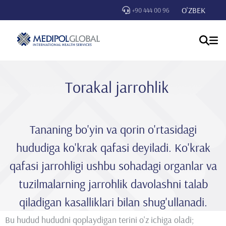
O'ZBEK
+90 444 00 96
Torakal jarrohlik
Tananing bo'yin va qorin o'rtasidagi
hududiga ko'krak qafasi deyiladi. Ko'krak
qafasi jarrohligi ushbu sohadagi organlar va
tuzilmalarning jarrohlik davolashni talab
qiladigan kasalliklari bilan shug'ullanadi.
Bu hudud hududni qoplaydigan terini o'z ichiga oladi;