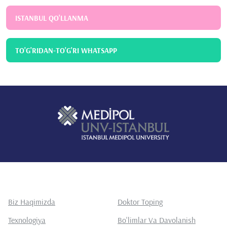
ISTANBUL QO'LLANMA
TO'G'RIDAN-TO'G'RI WHATSAPP
Biz Haqimizda
Doktor Toping
Texnologiya
Bo'limlar Va Davolanish