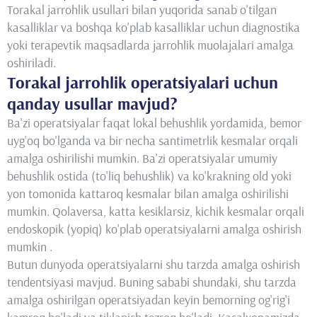
Torakal jarrohlik usullari bilan yuqorida sanab o'tilgan
kasalliklar va boshqa ko'plab kasalliklar uchun diagnostika
yoki terapevtik maqsadlarda jarrohlik muolajalari amalga
oshiriladi.
Torakal jarrohlik operatsiyalari uchun
qanday usullar mavjud?
Ba'zi operatsiyalar faqat lokal behushlik yordamida, bemor
uyg'oq bo'lganda va bir necha santimetrlik kesmalar orqali
amalga oshirilishi mumkin. Ba'zi operatsiyalar umumiy
behushlik ostida (to'liq behushlik) va ko'krakning old yoki
yon tomonida kattaroq kesmalar bilan amalga oshirilishi
mumkin. Qolaversa, katta kesiklarsiz, kichik kesmalar orqali
endoskopik (yopiq) ko'plab operatsiyalarni amalga oshirish
mumkin .
Butun dunyoda operatsiyalarni shu tarzda amalga oshirish
tendentsiyasi mavjud. Buning sababi shundaki, shu tarzda
amalga oshirilgan operatsiyadan keyin bemorning og'rig'i