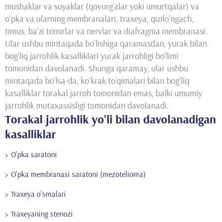
mushaklar va suyaklar (qovurg'alar yoki umurtqalar) va
o'pka va ularning membranalari, traxeya, qizilo'ngach,
timus, ba'zi tomirlar va nervlar va diafragma membranasi.
Ular ushbu mintaqada bo'lishiga qaramasdan, yurak bilan
bog'liq jarrohlik kasalliklari yurak jarrohligi bo'limi
tomonidan davolanadi. Shunga qaramay, ular ushbu
mintaqada bo'lsa-da, ko'krak to'qimalari bilan bog'liq
kasalliklar torakal jarroh tomonidan emas, balki umumiy
jarrohlik mutaxassisligi tomonidan davolanadi.
Torakal jarrohlik yo'li bilan davolanadigan
kasalliklar
O'pka saratoni
O'pka membranasi saratoni (mezotelioma)
Traxeya o'smalari
Traxeyaning stenozi