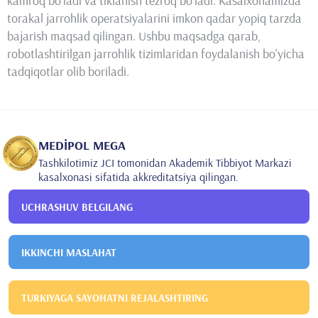
kamroq bo'ladi va tiklanish tezroq bo'ladi. Kasalxonamizda
torakal jarrohlik operatsiyalarini imkon qadar yopiq tarzda
bajarish maqsad qilingan. Ushbu maqsadga qarab,
robotlashtirilgan jarrohlik tizimlaridan foydalanish bo'yicha
tadqiqotlar olib boriladi.
MEDİPOL MEGA
Tashkilotimiz JCI tomonidan Akademik Tibbiyot Markazi
kasalxonasi sifatida akkreditatsiya qilingan.
UCHRASHUV BELGILANG
IKKINCHI MASLAHAT
TURKIYAGA SAYOHATNI REJALASHTIRING