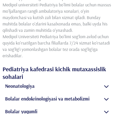
Medipol universiteti Pediatriya bo'limi bolalar uchun maxsus
mo'ljallangan rangli ambulatoriya xonalari, o'yin
maydonchasi va kutish zali bilan xizmat qiladi. Bunday
muhitda bolalar o'zlarini kasalxonada emas, balki uyda his
qilishadi va zamin muhitida o'ynashadi.
Medipol Universiteti Pediatriya bo'limi sog'lom avlod uchun
quyida ko'rsatilgan barcha filiallarda 7/24 xizmat ko'rsatadi
va sog'lig'i yomonlashgan bolalar tez orada sog'lig'iga
erishadilar.
Pediatriya kafedrasi kichik mutaxassislik
sohalari
Neonatologiya
Neonatologiya bo'limida yangi tug'ilgan chaqaloqlarni
Bolalar endokrinologiyasi va metabolizmi
hayotning birinchi oyida (jarrohliksiz bemorlar) tashxislash,
davolash va kuzatish kasalxonaga yotqiziladi. Neonatal
Bolalar va o'smirlar yosh guruhidagi o'sish va balog'at
sariqlik, neonatal yuqumli kasalliklar va erta tug'ilgan
Bolalar yuqumli
muammolari, qalqonsimon bez kasalliklari, qandli diabet