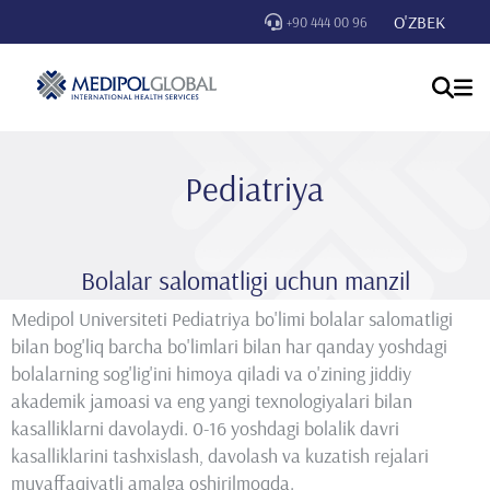
O'ZBEK
+90 444 00 96
Pediatriya
Bolalar salomatligi uchun manzil
Medipol Universiteti Pediatriya bo'limi bolalar salomatligi
bilan bog'liq barcha bo'limlari bilan har qanday yoshdagi
bolalarning sog'lig'ini himoya qiladi va o'zining jiddiy
akademik jamoasi va eng yangi texnologiyalari bilan
kasalliklarni davolaydi. 0-16 yoshdagi bolalik davri
kasalliklarini tashxislash, davolash va kuzatish rejalari
muvaffaqiyatli amalga oshirilmoqda.