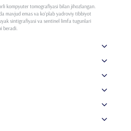
orli kompyuter tomografiyasi bilan jihozlangan.
ida mavjud emas va ko'plab yadroviy tibbiyot
uyak sintigrafiyasi va sentinel limfa tugunlari
i beradi.
 (Tc99m RBC)
bilan)
i (DTPA yoki MAG3 bilan)
an)