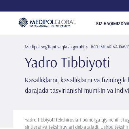
BIZ HAQIMIZDA
S
Medipol sog'liqni saqlash guruhi
BO'LIMLAR VA DAV
Yadro Tibbiyoti
Kasalliklarni, kasalliklarni va fiziolog
darajada tasvirlanishi mumkin va indivi
Yadro tibbiyoti tekshiruvlari bemorga qiyinchilik t
sintigrafiya tekshiruvlari deb ataladi. Ushbu tekshir