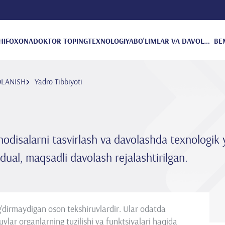
HIFOXONA
DOKTOR TOPING
TEXNOLOGIYA
BO'LIMLAR VA DAVOLANISH
BE
OLANISH
Yadro Tibbiyoti
ik hodisalarni tasvirlash va davolashda texnologi
dual, maqsadli davolash rejalashtirilgan.
ug'dirmaydigan oson tekshiruvlardir. Ular odatda
uvlar organlarning tuzilishi va funktsiyalari haqida