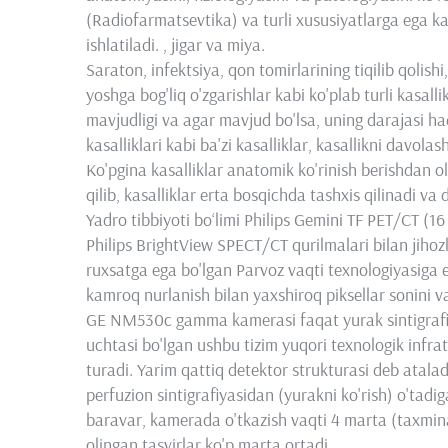
(Radiofarmatsevtika) va turli xususiyatlarga ega k
ishlatiladi. , jigar va miya.
Saraton, infektsiya, qon tomirlarining tiqilib qolishi
yoshga bog'liq o'zgarishlar kabi ko'plab turli kasallik
mavjudligi va agar mavjud bo'lsa, uning darajasi 
kasalliklari kabi ba'zi kasalliklar, kasallikni davol
Ko'pgina kasalliklar anatomik ko'rinish berishdan 
qilib, kasalliklar erta bosqichda tashxis qilinadi v
Yadro tibbiyoti bo‘limi Philips Gemini TF PET/CT 
Philips BrightView SPECT/CT qurilmalari bilan jiho
ruxsatga ega bo'lgan Parvoz vaqti texnologiyasiga 
kamroq nurlanish bilan yaxshiroq piksellar sonini va 
GE NM530c gamma kamerasi faqat yurak sintigrafiy
uchtasi bo'lgan ushbu tizim yuqori texnologik infr
turadi. Yarim qattiq detektor strukturasi deb ata
perfuzion sintigrafiyasidan (yurakni ko'rish) o'tad
baravar, kamerada o'tkazish vaqti 4 marta (taxmina
olingan tasvirlar ko'p marta ortadi.