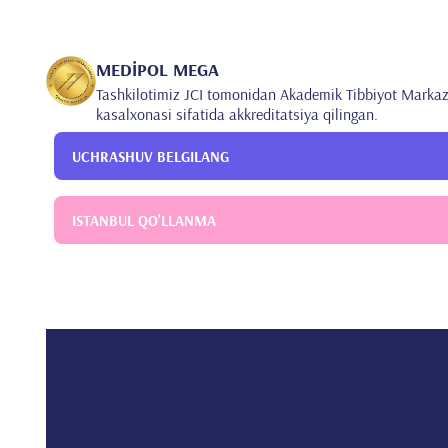
anatomik xaritalash)
Penta DMSA (V-DMSA) (qalqonsimon bezning medull
I123 yoki I131 MIBG displey
MEDİPOL MEGA
Tashkilotimiz JCI tomonidan Akademik Tibbiyot Markaz
kasalxonasi sifatida akkreditatsiya qilingan.
UCHRASHUV BELGILANG
ISTANBUL QO'LLANMA