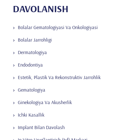
DAVOLANISH
Bolalar Gematologiyasi Va Onkologiyasi
Bolalar Jarrohligi
Dermatologiya
Endodontiya
Estetik, Plastik Va Rekonstruktiv Jarrohlik
Gematologiya
Ginekologiya Va Akusherlik
Ichki Kasallik
Implant Bilan Davolash
In Vitro Urug'lantirish (Ivf) Markazi