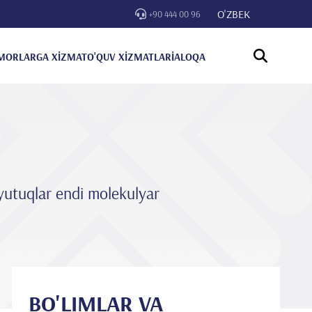
O'ZBEK
+90 444 00 96
MORLARGA XİZMAT
O'QUV XİZMATLARİ
ALOQA
k yutuqlar endi molekulyar
BO'LIMLAR VA