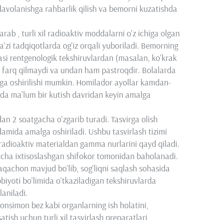
 davolanishga rahbarlik qilish va bemorni kuzatishda
rab , turli xil radioaktiv moddalarni o'z ichiga olgan
a'zi tadqiqotlarda og'iz orqali yuboriladi. Bemorning
zasi rentgenologik tekshiruvlardan (masalan, ko'krak
) farq qilmaydi va undan ham pastroqdir. Bolalarda
lga oshirilishi mumkin. Homilador ayollar kamdan-
tda ma'lum bir kutish davridan keyin amalga
an 2 soatgacha o'zgarib turadi. Tasvirga olish
ida amalga oshiriladi. Ushbu tasvirlash tizimi
n radioaktiv materialdan gamma nurlarini qayd qiladi.
yicha ixtisoslashgan shifokor tomonidan baholanadi.
aqachon mavjud bo'lib, sog'liqni saqlash sohasida
biyoti bo'limida o'tkaziladigan tekshiruvlarda
laniladi.
qonsimon bez kabi organlarning ish holatini,
atish uchun turli xil tasvirlash preparatlari