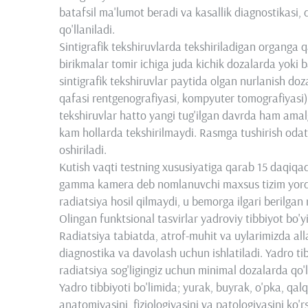
batafsil ma'lumot beradi va kasallik diagnostikasi,
qo'llaniladi.
Sintigrafik tekshiruvlarda tekshiriladigan organga qa
birikmalar tomir ichiga juda kichik dozalarda yoki b
sintigrafik tekshiruvlar paytida olgan nurlanish do
qafasi rentgenografiyasi, kompyuter tomografiyasi
tekshiruvlar hatto yangi tug'ilgan davrda ham ama
kam hollarda tekshirilmaydi. Rasmga tushirish oda
oshiriladi.
Kutish vaqti testning xususiyatiga qarab 15 daqiqad
gamma kamera deb nomlanuvchi maxsus tizim yordam
radiatsiya hosil qilmaydi, u bemorga ilgari berilga
Olingan funktsional tasvirlar yadroviy tibbiyot bo'
Radiatsiya tabiatda, atrof-muhit va uylarimizda all
diagnostika va davolash uchun ishlatiladi. Yadro tib
radiatsiya sog'ligingiz uchun minimal dozalarda qo'l
Yadro tibbiyoti bo'limida; yurak, buyrak, o'pka, qal
anatomiyasini, fiziologiyasini va patologiyasini ko'rs