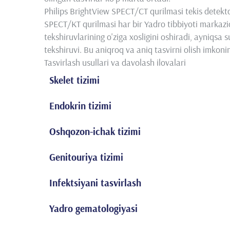
Philips BrightView SPECT/CT qurilmasi tekis detekt
SPECT/KT qurilmasi har bir Yadro tibbiyoti markaz
tekshiruvlarining o'ziga xosligini oshiradi, ayniqsa s
tekshiruvi. Bu aniqroq va aniq tasvirni olish imkonin
Tasvirlash usullari va davolash ilovalari
Skelet tizimi
Uch fazali suyak sintigrafiyasi
Endokrin tizimi
Butun tana suyak sintigrafiyasi
Qalqonsimon bez sintigrafiyasi
Suyak PET/KT (F18-NAF)
Oshqozon-ichak tizimi
Paratiroid sintigrafiyasi
Artrossintigrafiya
Oshqozon-ichakdan qon ketishining lokalizatsiyasi
Dakriosintigrafiya
Genitouriya tizimi
Gastroezofagial reflyuks sintigrafiyasi
Buyrakning dinamik sintigrafiyasi (DTPA yoki MAG3 
Mekkel divertikulining sintigrafiyasi
Infektsiyani tasvirlash
Statik buyrak sintigrafiyasi (DMSA)
Oshqozonni bo'shatish vaqti
Belgilangan leykotsitlar sintigrafiyasi
ACE inhibitörleri bilan dinamik buyrak sintigrafiyas
Qizilo'ngach o'tish vaqti
Yadro gematologiyasi
Nanokolloid yordamida suyak iligi sintigrafiyasi
Moyak sintigrafiyasi
Tuprik bezining sintigrafiyasi
Taloqni ko'rish (denaturatsiyalangan eritrotsitlar bil
18F-FDG bilan tasvirlash infektsiyasi