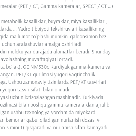
ameralar (PET / CT, Gamma kameralar, SPECT / CT ...)
, metabolik kasalliklar, buyraklar, miya kasalliklari,
larda ... Yadro tibbiyoti tekshiruvlari kasallikning
haqida ma'lumot to'plashi mumkin. qalqonsimon bez
ash uchun aralashuvlar amalga oshiriladi.
oldin molekulyar darajada alomatlar beradi. Shunday
a davolashning muvaffaqiyati ortadi.
(16 ta bo‘lak), GE NM530c Kardiyak gamma-kamera va
zlangan. PET/KT qurilmasi yuqori vaqtinchalik
ega. Ushbu zamonaviy tizimlarda PET/KT tasvirlari
yuqori tasvir sifati bilan olinadi.
asi uchun ixtisoslashgan mashinadir. Turkiyada
atuzilmasi bilan boshqa gamma kameralardan ajralib
ladigan ushbu texnologiya yordamida miyokard
igan bemorlar qabul qiladigan nurlanish dozasi 4
n 3 minut) qisqaradi va nurlanish sifati kamayadi.