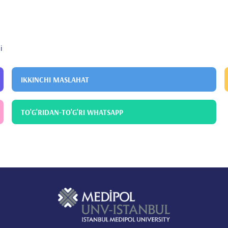
ar saratonida)
i
IKKINCHI MASLAHAT
TO'G'RIDAN-TO'G'RI WHATSAPP