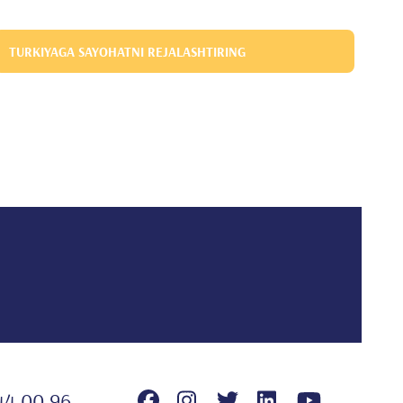
TURKIYAGA SAYOHATNI REJALASHTIRING
44 00 96