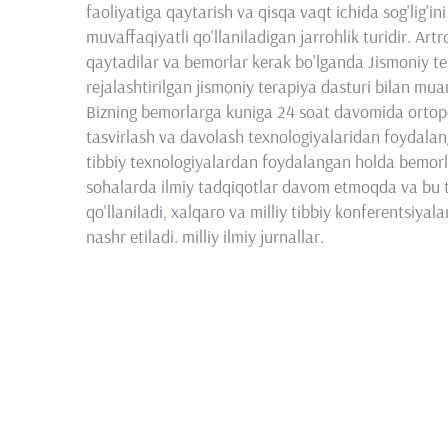
faoliyatiga qaytarish va qisqa vaqt ichida sog'lig'in
muvaffaqiyatli qo'llaniladigan jarrohlik turidir. Ar
qaytadilar va bemorlar kerak bo'lganda Jismoniy tera
rejalashtirilgan jismoniy terapiya dasturi bilan mu
Bizning bemorlarga kuniga 24 soat davomida ortope
tasvirlash va davolash texnologiyalaridan foydalan
tibbiy texnologiyalardan foydalangan holda bemorlar
sohalarda ilmiy tadqiqotlar davom etmoqda va bu t
qo'llaniladi, xalqaro va milliy tibbiy konferentsiya
nashr etiladi. milliy ilmiy jurnallar.