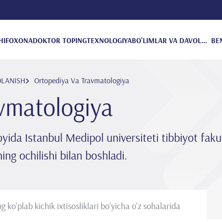
HIFOXONA
DOKTOR TOPING
TEXNOLOGIYA
BO'LIMLAR VA DAVOLANISH
BE
OLANISH
Ortopediya Va Travmatologiya
vmatologiya
 oyida Istanbul Medipol universiteti tibbiyot fakul
g ochilishi bilan boshladi.
ko'plab kichik ixtisosliklari bo'yicha o'z sohalarida