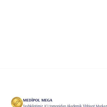
MEDİPOL MEGA
Tashkilotimiz JCI tomonidan Akademik Tibbiyot Markaz