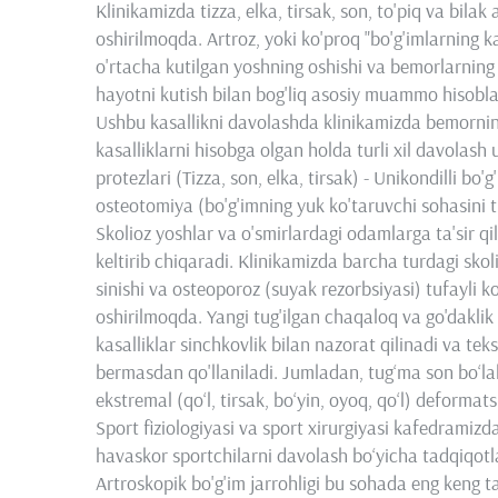
Klinikamizda tizza, elka, tirsak, son, to'piq va bila
oshirilmoqda. Artroz, yoki ko'proq "bo'g'imlarning
o'rtacha kutilgan yoshning oshishi va bemorlarning 
hayotni kutish bilan bog'liq asosiy muammo hisobla
Ushbu kasallikni davolashda klinikamizda bemorning 
kasalliklarni hisobga olgan holda turli xil davolash u
protezlari (Tizza, son, elka, tirsak) - Unikondilli bo
osteotomiya (bo'g'imning yuk ko'taruvchi sohasini tu
Skolioz yoshlar va o'smirlardagi odamlarga ta'sir q
keltirib chiqaradi. Klinikamizda barcha turdagi sko
sinishi va osteoporoz (suyak rezorbsiyasi) tufayli k
oshirilmoqda. Yangi tug'ilgan chaqaloq va go'dakli
kasalliklar sinchkovlik bilan nazorat qilinadi va tek
bermasdan qo'llaniladi. Jumladan, tug‘ma son bo‘la
ekstremal (qo‘l, tirsak, bo‘yin, oyoq, qo‘l) deformats
Sport fiziologiyasi va sport xirurgiyasi kafedramizd
havaskor sportchilarni davolash bo‘yicha tadqiqotla
Artroskopik bo'g'im jarrohligi bu sohada eng keng t