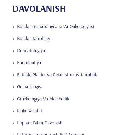
DAVOLANISH
Bolalar Gematologiyasi Va Onkologiyasi
Bolalar Jarrohligi
Dermatologiya
Endodontiya
Estetik, Plastik Va Rekonstruktiv Jarrohlik
Gematologiya
Ginekologiya Va Akusherlik
Ichki Kasallik
Implant Bilan Davolash
In Vitro Urug'lantirish (Ivf) Markazi