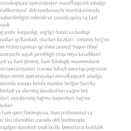
k artroskopiyasi operatsiyalari muvaffaqiyatli amalga
 kalsifikatsiyasi" deb nomlanuvchi mamlakatimizda
xabardorligini oshirish va yanada qulay va faol
nadi.
yoshi, kutganligi, sog'lig'i holati va boshqa
sullari qo'llaniladi, ulardan ba'zilari - Umumiy bo'g'im
'g'im Protez (qisman qo'shma protez) Yuqori tibial
zatuvchi suyak jarrohligi) Orqa miya kasalliklari,
iladi va ham ijtimoiy, ham fiziologik muammolarni
lioz operatsiyalari, travma tufayli umurtqa pog'onasi
ollaps sinishi operatsiyalari muvaffaqiyatli amalga
k davrida yuzaga kelishi mumkin bo'lgan barcha
shiriladi va ularning davolashlari vaqtni boy
klari, oyoqlarning tug‘ma nuqsonlari, tug‘ma
iyalari.
a ham sport fiziologiyasi, ham professional va
r shu izlanishlar asosida olib borilmoqda.
arqalgan davolash usuli bo'lib, bemorlarni kundalik