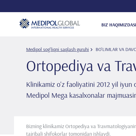
BIZ HAQIMIZDA
S
Medipol sog'liqni saqlash guruhi
BO'LIMLAR VA DAV
Ortopediya va Tra
Klinikamiz o'z faoliyatini 2012 yil iyun
Medipol Mega kasalxonalar majmuasinin
Bizning klinikamiz Ortopediya va Travmatologiyaning 
tajribali shifokorlar tomonidan ishlaydi.