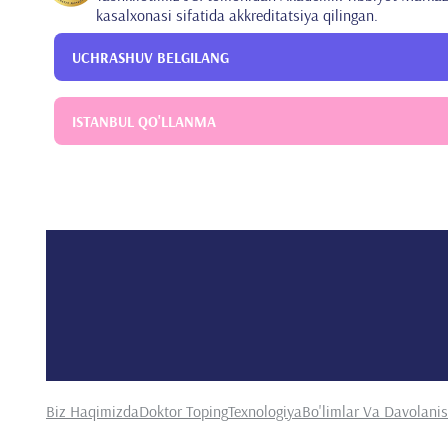
kasalxonasi sifatida akkreditatsiya qilingan.
UCHRASHUV BELGILANG
ISTANBUL QO'LLANMA
Biz Haqimizda
Doktor Toping
Texnologiya
Bo'limlar Va Davolani