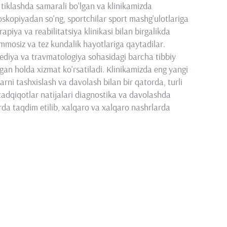
i tiklashda samarali bo'lgan va klinikamizda
troskopiyadan so'ng, sportchilar sport mashg'ulotlariga
piya va reabilitatsiya klinikasi bilan birgalikda
ammosiz va tez kundalik hayotlariga qaytadilar.
diya va travmatologiya sohasidagi barcha tibbiy
gan holda xizmat ko'rsatiladi. Klinikamizda eng yangi
ni tashxislash va davolash bilan bir qatorda, turli
adqiqotlar natijalari diagnostika va davolashda
larda taqdim etilib, xalqaro va xalqaro nashrlarda