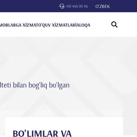
O'ZBEK
+90 444 00 96
MORLARGA XİZMAT
O'QUV XİZMATLARİ
ALOQA
teti bilan bog'liq bo'lgan
BO'LIMLAR VA